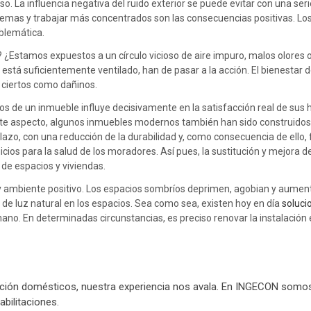
nso. La influencia negativa del ruido exterior se puede evitar con una ser
emas y trabajar más concentrados son las consecuencias positivas. Lo
blemática.
Estamos expuestos a un círculo vicioso de aire impuro, malos olores o 
á suficientemente ventilado, han de pasar a la acción. El bienestar de
n ciertos como dañinos.
os de un inmueble influye decisivamente en la satisfacción real de sus 
 este aspecto, algunos inmuebles modernos también han sido construid
lazo, con una reducción de la durabilidad y, como consecuencia de ello, f
uicios para la salud de los moradores. Así pues, la sustitución y mejora 
 de espacios y viviendas.
y ambiente positivo. Los espacios sombríos deprimen, agobian y aument
a de luz natural en los espacios. Sea como sea, existen hoy en día
soluci
. En determinadas circunstancias, es preciso renovar la instalación el
sfacción domésticos, nuestra experiencia nos avala. En INGECON somo
bilitaciones.