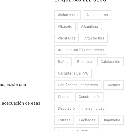
ETIQUETAS DEL BLOG
Aislamiento
Aislamientos
Albacete
Albañilería
Alicatados
Arquitectura
Arquitectura Y Construcción
Baños
Biomasa
Calefacción
Carpintería De PVC
as, existe una
Certificados Energeticos
Cocinas
Confort
Construcción
la adecuación de esas
Decoración
Electricidad
Estufas
Fachadas
Ingeniería