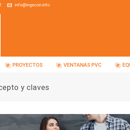
1
info@ingecon.info
PROYECTOS
VENTANAS PVC
EQ
cepto y claves