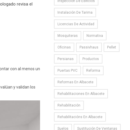
Inspección De Edificios
mologado revisa el
Instalación De Tarima
Licencias De Actividad
Mosquiteras
Normativa
Oficinas
Passivhaus
Pellet
Persianas
Productos
 contar con al menos un
Puertas PVC
Reforma
Reformas En Albacete
valúan y validan los
Rehabilitaciones En Albacete
Rehabilitación
Rehabilitacións En Albacete
Suelos
Sustitución De Ventanas