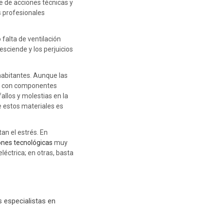
ie de acciones técnicas y
s profesionales
falta de ventilación
sciende y los perjuicios
habitantes. Aunque las
os con componentes
allos y molestias en la
de estos materiales es
an el estrés. En
ones tecnológicas
muy
éctrica; en otras, basta
s especialistas en