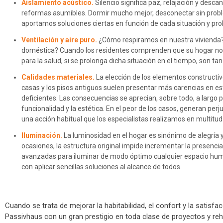
Aislamiento acústico.
Silencio significa paz, relajación y desca
reformas asumibles. Dormir mucho mejor, desconectar sin probl
aportamos soluciones ciertas en función de cada situación y pro
Ventilación y aire puro.
¿Cómo respiramos en nuestra vivienda? ¿
doméstica? Cuando los residentes comprenden que su hogar no est
para la salud, si se prolonga dicha situación en el tiempo, son ta
Calidades materiales.
La elección de los elementos constructiv
casas y los pisos antiguos suelen presentar más carencias en
deficientes. Las consecuencias se aprecian, sobre todo, a largo p
funcionalidad y la estética. En el peor de los casos, generan perj
una acción habitual que los especialistas realizamos en multitud
Iluminación.
La luminosidad en el hogar es sinónimo de alegría 
ocasiones, la estructura original impide incrementar la presenci
avanzadas para iluminar de modo óptimo cualquier espacio humano
con aplicar sencillas soluciones al alcance de todos.
Cuando se trata de mejorar la habitabilidad, el confort y la sati
Passivhaus con un gran prestigio en toda clase de proyectos y reha