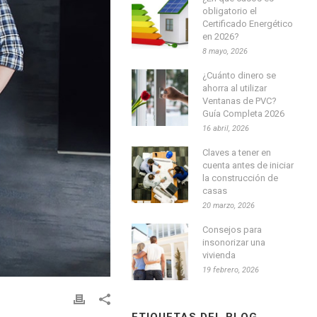
obligatorio el
Certificado Energético
en 2026?
8 mayo, 2026
¿Cuánto dinero se
ahorra al utilizar
Ventanas de PVC?
Guía Completa 2026
16 abril, 2026
Claves a tener en
cuenta antes de iniciar
la construcción de
casas
20 marzo, 2026
Consejos para
insonorizar una
vivienda
19 febrero, 2026