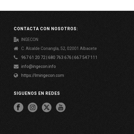
CONTACTA CON NOSOTROS:
INGECON
C. Alcalde Conangla, 52, 02001 Albacete
967 61 20 72 | 680 763 676 | 667 547 111
info@ingecon.info
https://lmingecon.com
SIGUENOS EN REDES