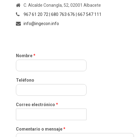
C. Alcalde Conangla, 52, 02001 Albacete
967 61 20 72 | 680 763 676 | 667 547 111
info@ingecon.info
Nombre
*
Teléfono
Correo electrónico
*
Comentario o mensaje
*