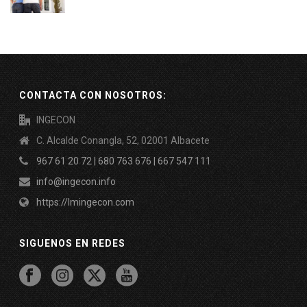
CONTACTA CON NOSOTROS:
INGECON
C. Alcalde Conangla, 52, 02001 Albacete
967 61 20 72 | 680 763 676 | 667 547 111
info@ingecon.info
https://lmingecon.com
SIGUENOS EN REDES