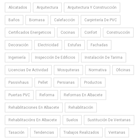
Alicatados
Arquitectura
Arquitectura Y Construcción
Baños
Biomasa
Calefacción
Carpintería De PVC
Certificados Energeticos
Cocinas
Confort
Construcción
Decoración
Electricidad
Estufas
Fachadas
Ingeniería
Inspección De Edificios
Instalación De Tarima
Licencias De Actividad
Mosquiteras
Normativa
Oficinas
Passivhaus
Pellet
Persianas
Productos
Puertas PVC
Reforma
Reformas En Albacete
Rehabilitaciones En Albacete
Rehabilitación
Rehabilitacións En Albacete
Suelos
Sustitución De Ventanas
Tasación
Tendencias
Trabajos Realizados
Ventanas