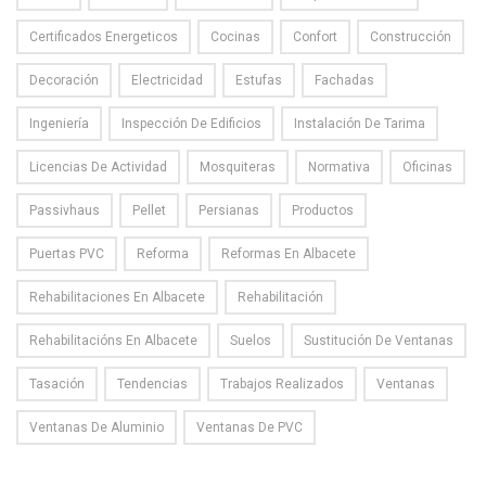
Certificados Energeticos
Cocinas
Confort
Construcción
Decoración
Electricidad
Estufas
Fachadas
Ingeniería
Inspección De Edificios
Instalación De Tarima
Licencias De Actividad
Mosquiteras
Normativa
Oficinas
Passivhaus
Pellet
Persianas
Productos
Puertas PVC
Reforma
Reformas En Albacete
Rehabilitaciones En Albacete
Rehabilitación
Rehabilitacións En Albacete
Suelos
Sustitución De Ventanas
Tasación
Tendencias
Trabajos Realizados
Ventanas
Ventanas De Aluminio
Ventanas De PVC