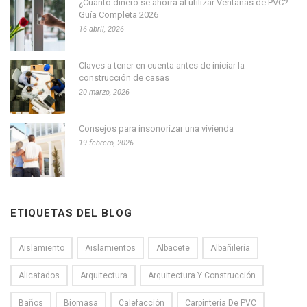
¿Cuánto dinero se ahorra al utilizar Ventanas de PVC?
Guía Completa 2026
16 abril, 2026
Claves a tener en cuenta antes de iniciar la
construcción de casas
20 marzo, 2026
Consejos para insonorizar una vivienda
19 febrero, 2026
ETIQUETAS DEL BLOG
Aislamiento
Aislamientos
Albacete
Albañilería
Alicatados
Arquitectura
Arquitectura Y Construcción
Baños
Biomasa
Calefacción
Carpintería De PVC