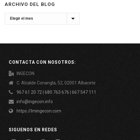
ARCHIVO DEL BLOG
Archivo
del
Blog
CONTACTA CON NOSOTROS:
INGECON
C. Alcalde Conangla, 52, 02001 Albacete
967 61 20 72 | 680 763 676 | 667 547 111
info@ingecon.info
https://lmingecon.com
SIGUENOS EN REDES