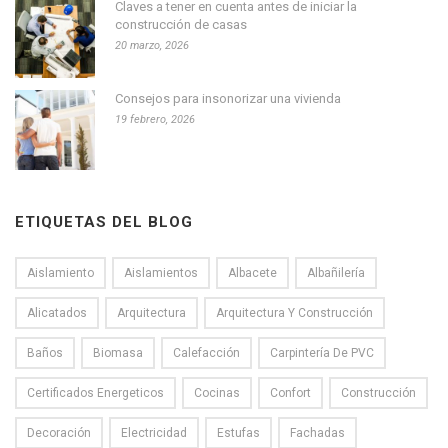
Claves a tener en cuenta antes de iniciar la
construcción de casas
20 marzo, 2026
Consejos para insonorizar una vivienda
19 febrero, 2026
ETIQUETAS DEL BLOG
Aislamiento
Aislamientos
Albacete
Albañilería
Alicatados
Arquitectura
Arquitectura Y Construcción
Baños
Biomasa
Calefacción
Carpintería De PVC
Certificados Energeticos
Cocinas
Confort
Construcción
Decoración
Electricidad
Estufas
Fachadas