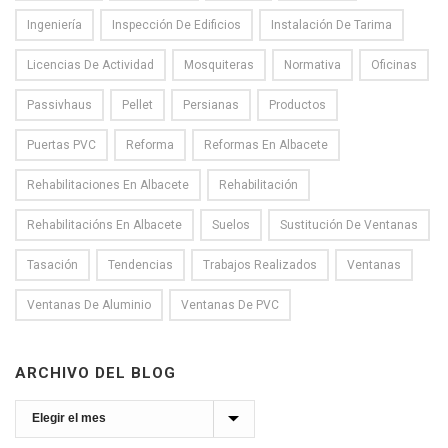
Ingeniería
Inspección De Edificios
Instalación De Tarima
Licencias De Actividad
Mosquiteras
Normativa
Oficinas
Passivhaus
Pellet
Persianas
Productos
Puertas PVC
Reforma
Reformas En Albacete
Rehabilitaciones En Albacete
Rehabilitación
Rehabilitacións En Albacete
Suelos
Sustitución De Ventanas
Tasación
Tendencias
Trabajos Realizados
Ventanas
Ventanas De Aluminio
Ventanas De PVC
ARCHIVO DEL BLOG
Archivo
del