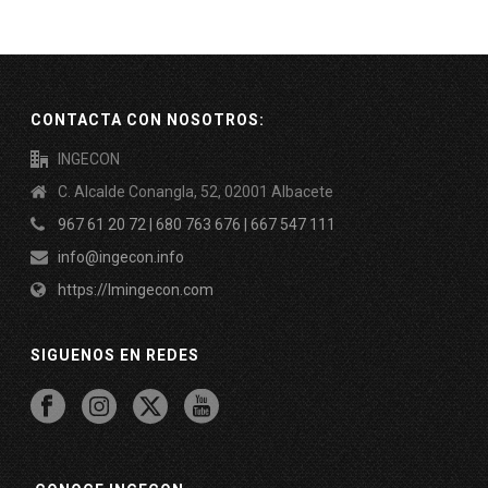
Blog
CONTACTA CON NOSOTROS:
INGECON
C. Alcalde Conangla, 52, 02001 Albacete
967 61 20 72 | 680 763 676 | 667 547 111
info@ingecon.info
https://lmingecon.com
SIGUENOS EN REDES